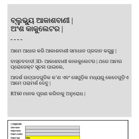
ବ୍ଲୁଭ୍ୟୁ ଆକାଶବାଣୀ |
ଅଂଶ କାକୁଲେଟର |
ଆମେ ଆଧାର କରି ଆକାଶବାଣୀ ସମାଧାନ ପ୍ରଦାନ କରୁଛୁ |
ବାସ୍ତବବାଦୀ 3D- ଆକାଶବାଣୀ କାଲକୁଲେଟର | ଥରେ ଆମର
ପ୍ରୋଜେକ୍ଟ ସୂଚନା ପାଇଲେ,
ଆଦର୍ଶ ଉତ୍ପାଦଗୁଡିକ କ’ଣ ଏବଂ ସେଗୁଡ଼ିକ ମଧ୍ୟରୁ କେତେଗୁଡ଼ିଏ
ଆମେ ପରାମର୍ଶ ଦେବୁ |
RT60 ମାନକ ପୂରଣ କରିବାକୁ ଅନୁରୋଧ |