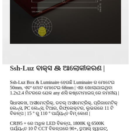
Ssh-Luz ବାକ୍ସ ＆ ଆଲୋକୀକରଣ |
Ssh-Luz Box & Luminaire ହେଉଛି Luminaire ର ମୋଟେଇ
50mm, ଏବଂ ମୋଟ ମୋଟେଇ 68mm | ଏହା ଖୋଲାଯାଇଥିବା
1.2x2.4 ମିଟରରେ ଯେକ any ଣସି କଷ୍ଟୋମାଇଜ୍ ରେ ନମନୀୟ |
ସିଧାସଳଖ, ଅସୀମେଟ୍ରିକ୍, ଡବଲ୍ ଅସୀମେଟ୍ରିକ୍, ପ୍ରିଜାମେଟିକ୍
ଲେନ୍ସ, PC ଲେନ୍ସ, ଟିଆର, ରିଫ୍ଲେକ୍ଟର, ଲୁଭରରେ 11 ଟି
ବିକଳ୍ପ | 15 ° ରୁ 110 ° ପର୍ଯ୍ୟନ୍ତ ବିମ୍ କୋଣ |
CRI95 + ରେ ଅଧିକ LED ବିକଳ୍ପ, 1800K ରୁ 6500K
ପର୍ଯ୍ୟନ୍ତ 10 ଟି CCT ବିକଳ୍ପରେ 90+, ଡୁଆଲ୍ ହ୍ୱାଇଟ୍,