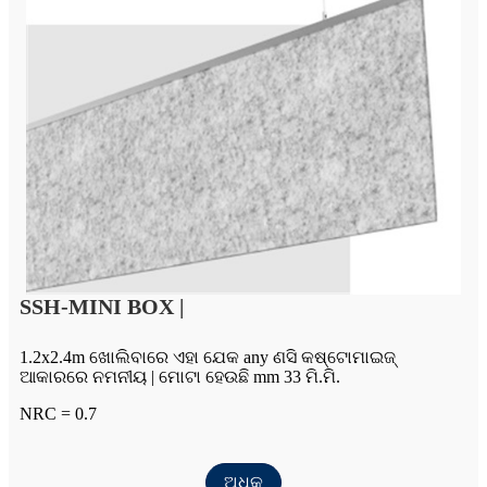
SSH-MINI BOX |
1.2x2.4m ଖୋଲିବାରେ ଏହା ଯେକ any ଣସି କଷ୍ଟୋମାଇଜ୍
ଆକାରରେ ନମନୀୟ | ମୋଟା ହେଉଛି mm 33 ମି.ମି.
NRC = 0.7
ଅଧିକ