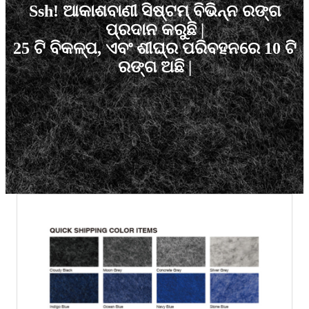
Ssh! ଆକାଶବାଣୀ ସିଷ୍ଟମ୍ ବିଭିନ୍ନ ରଙ୍ଗ
ପ୍ରଦାନ କରୁଛି |
25 ଟି ବିକଳ୍ପ, ଏବଂ ଶୀଘ୍ର ପରିବହନରେ 10 ଟି
ରଙ୍ଗ ଅଛି |