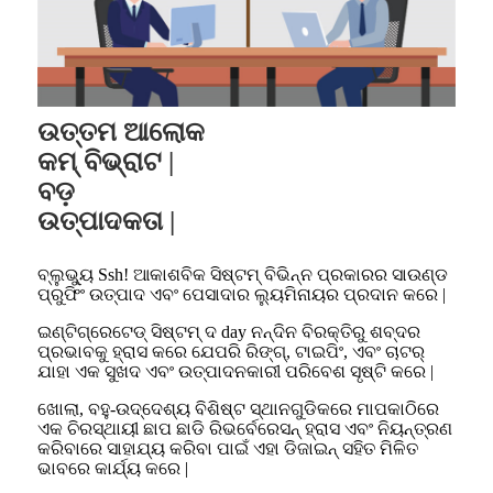
ଉତ୍ତମ ଆଲୋକ
କମ୍ ବିଭ୍ରାଟ |
ବଡ଼
ଉତ୍ପାଦକତା |
ବ୍ଲୁଭ୍ୟୁ Ssh! ଆକାଶବିକ ସିଷ୍ଟମ୍ ବିଭିନ୍ନ ପ୍ରକାରର ସାଉଣ୍ଡ
ପ୍ରୁଫିଂ ଉତ୍ପାଦ ଏବଂ ପେସାଦାର ଲ୍ୟୁମିନାୟର ପ୍ରଦାନ କରେ |
ଇଣ୍ଟିଗ୍ରେଟେଡ୍ ସିଷ୍ଟମ୍ ଦ day ନନ୍ଦିନ ବିରକ୍ତିରୁ ଶବ୍ଦର
ପ୍ରଭାବକୁ ହ୍ରାସ କରେ ଯେପରି ରିଙ୍ଗ୍, ଟାଇପିଂ, ଏବଂ ଚାଟର୍
ଯାହା ଏକ ସୁଖଦ ଏବଂ ଉତ୍ପାଦନକାରୀ ପରିବେଶ ସୃଷ୍ଟି କରେ |
ଖୋଲା, ବହୁ-ଉଦ୍ଦେଶ୍ୟ ବିଶିଷ୍ଟ ସ୍ଥାନଗୁଡିକରେ ମାପକାଠିରେ
ଏକ ଚିରସ୍ଥାୟୀ ଛାପ ଛାଡି ରିଭର୍ବେରେସନ୍ ହ୍ରାସ ଏବଂ ନିୟନ୍ତ୍ରଣ
କରିବାରେ ସାହାଯ୍ୟ କରିବା ପାଇଁ ଏହା ଡିଜାଇନ୍ ସହିତ ମିଳିତ
ଭାବରେ କାର୍ଯ୍ୟ କରେ |