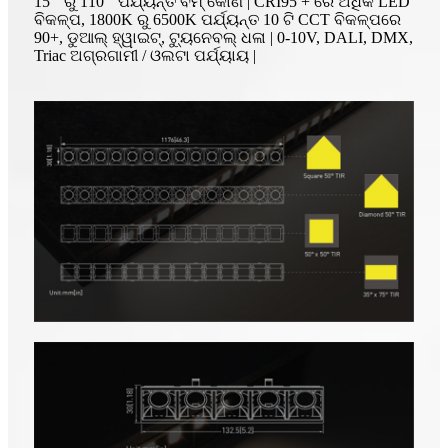
15 ° ରୁ 110 ° ପର୍ଯ୍ୟନ୍ତ ବିମ୍ କୋଣ | CRI95 + ରେ ଅଧିକ LED
ବିକଳ୍ପ, 1800K ରୁ 6500K ପର୍ଯ୍ୟନ୍ତ 10 ଟି CCT ବିକଳ୍ପରେ
90+, ଡୁଆଲ୍ ହ୍ୱାଇଟ୍, ଟ୍ୟୁନେବଲ୍ ଧଳା | 0-10V, DALI, DMX,
Triac ଅଗ୍ରଗାମୀ / ଓଲଟା ପର୍ଯ୍ୟାୟ |