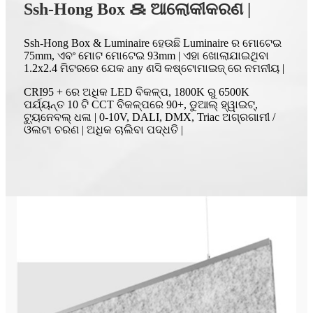
Ssh-Hong Box ＆ ଆଲୋକୀକରଣ |
Ssh-Hong Box & Luminaire ହେଉଛି Luminaire ର ମୋଟେଇ
75mm, ଏବଂ ମୋଟ ମୋଟେଇ 93mm | ଏହା ଖୋଲାଯାଇଥିବା
1.2x2.4 ମିଟରରେ ଯେକ any ଣସି କଷ୍ଟୋମାଇଜ୍ ରେ ନମନୀୟ |
CRI95 + ରେ ଅଧିକ LED ବିକଳ୍ପ, 1800K ରୁ 6500K
ପର୍ଯ୍ୟନ୍ତ 10 ଟି CCT ବିକଳ୍ପରେ 90+, ଡୁଆଲ୍ ହ୍ୱାଇଟ୍,
ଟ୍ୟୁନେବଲ୍ ଧଳା | 0-10V, DALI, DMX, Triac ଅଗ୍ରଗାମୀ /
ଓଲଟା ଚରଣ | ଅଧିକ ଚାଲିବା ପଦ୍ଧତି |