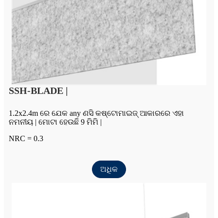
SSH-BLADE |
1.2x2.4m ରେ ଯେକ any ଣସି କଷ୍ଟୋମାଇଜ୍ ଆକାରରେ ଏହା
ନମନୀୟ | ମୋଟା ହେଉଛି 9 ମିମି |
NRC = 0.3
ଅଧିକ