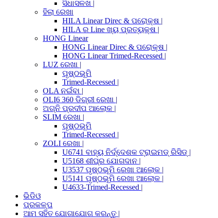
ସିଧାସଳଖ |
ହିଲା ରେଖା
HILA Linear Direc & ପରୋକ୍ଷ |
HILA ର Line ଖ୍ୟ ପ୍ରତ୍ୟକ୍ଷ |
HONG Linear
HONG Linear Direc & ପରୋକ୍ଷ |
HONG Linear Trimed-Recessed |
LUZ ରେଖା |
ପୃଷ୍ଠଭୂମି
Trimed-Recessed |
OLA ନଇଁବା |
OLI6 360 ଡିଗ୍ରୀ ରେଖା |
ଅଗ୍ନି ପ୍ରଦୀପ ଆଲୋକ |
SLIM ରେଖା |
ପୃଷ୍ଠଭୂମି
Trimed-Recessed |
ZOLI ରେଖା |
U6741 ବାହ୍ୟ ନିର୍ଦ୍ଦେଶକ ଟ୍ରାଇମଡ୍ ରିସିଡ୍ |
U5168 ଶୀଘ୍ର ଯୋଗଦାନ |
U3537 ପୃଷ୍ଠଭୂମି ରେଖା ଆଲୋକ |
U5141 ପୃଷ୍ଠଭୂମି ରେଖା ଆଲୋକ |
U4633-Trimed-Recessed |
ଭିଡିଓ
ପ୍ରକଳ୍ପ
ଆମ ସହିତ ଯୋଗାଯୋଗ କରନ୍ତୁ |