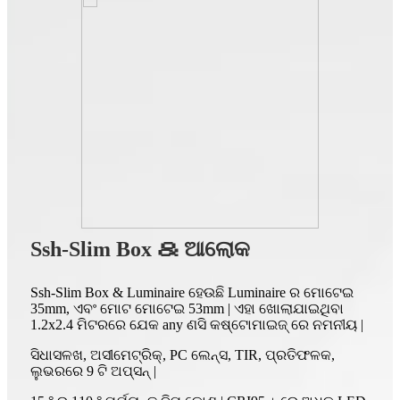
Ssh-Slim Box ＆ ଆଲୋକ
Ssh-Slim Box & Luminaire ହେଉଛି Luminaire ର ମୋଟେଇ
35mm, ଏବଂ ମୋଟ ମୋଟେଇ 53mm | ଏହା ଖୋଲାଯାଇଥିବା
1.2x2.4 ମିଟରରେ ଯେକ any ଣସି କଷ୍ଟୋମାଇଜ୍ ରେ ନମନୀୟ |
ସିଧାସଳଖ, ଅସୀମେଟ୍ରିକ୍, PC ଲେନ୍ସ, TIR, ପ୍ରତିଫଳକ,
ଲୁଭରରେ 9 ଟି ଅପ୍ସନ୍ |