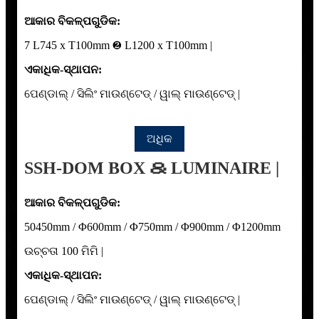
ଆକାର ବିକଳ୍ପଗୁଡିକ:
7 L745 x T100mm ❷ L1200 x T100mm |
ଏକାଧିକ-ସ୍ଥାପନ:
ପେଣ୍ଡାଲ୍ / ସିଲିଂ ମାଉଣ୍ଟେଡ୍ / ୱାଲ୍ ମାଉଣ୍ଟେଡ୍ |
ଅଧିକ
SSH-DOM BOX ＆ LUMINAIRE |
ଆକାର ବିକଳ୍ପଗୁଡିକ:
50450mm / Φ600mm / Φ750mm / Φ900mm / Φ1200mm
ଉଚ୍ଚତା 100 ମିମି |
ଏକାଧିକ-ସ୍ଥାପନ:
ପେଣ୍ଡାଲ୍ / ସିଲିଂ ମାଉଣ୍ଟେଡ୍ / ୱାଲ୍ ମାଉଣ୍ଟେଡ୍ |