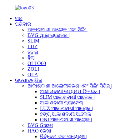
ଘର
ପରିବାର
ଆକାଶବାଣୀ ଆଲୋକ ଏବଂ ସିଲିଂ |
BVG ୱାଲ୍ ଗ୍ରେଜର |
SLIM
LUZ
ହଙ୍ଗ
ହିଲା
OLI O60
ZOLI
OLA
ଉତ୍ପାଦଗୁଡିକ
ଆକାଶବାଣୀ ଆଲୋକୀକରଣ ଏବଂ ସିଲିଂ ସିରିଜ୍ |
ଆକାଶବାଣୀ ଲ୍ୟାମ୍ପ ଡିଜାଇନ୍ |
SLIM ଆକାଶବାଣୀ ଆଲୋକ |
ଆକାଶବାଣୀ ପ୍ୟାନେଲ୍ |
LUZ ଆକାଶବାଣୀ ଆଲୋକ |
ହଙ୍ଗ୍ ଆକାଶବାଣୀ ଆଲୋକ |
ONI ଆକାଶବାଣୀ ଆଲୋକ |
BVG Grazer
HAO ରେଖା |
ନିର୍ଦ୍ଦେଶ ଏବଂ ପରୋକ୍ଷ |