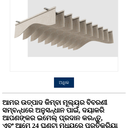
ଅଧିକ
ଆମର ଉତ୍ପାଦ କିମ୍ବା ମୂଲ୍ୟର ବିବରଣୀ
ସମ୍ବନ୍ଧରେ ଅନୁସନ୍ଧାନ ପାଇଁ, ଦୟାକରି
ଆପଣଙ୍କର ଇମେଲ୍ ପ୍ରଦାନ କରନ୍ତୁ,
ଏବଂ ଆମେ 24 ଘଣ୍ଟା ମଧ୍ୟରେ ପ୍ରତିକ୍ରିୟା