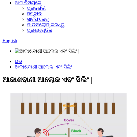
ଆମ ବିଷୟରେ
ପ୍ରଦର୍ଶନୀ
ସମ୍ବାଦ
ସାର୍ଟିଫିକେଟ୍
ଡାଉନଲୋଡ୍ କରନ୍ତୁ |
ପ୍ରଶ୍ନଗୁଡିକ
English
ଘର
ଆକାଶବାଣୀ ଆଲୋକ ଏବଂ ସିଲିଂ |
ଆକାଶବାଣୀ ଆଲୋକ ଏବଂ ସିଲିଂ |