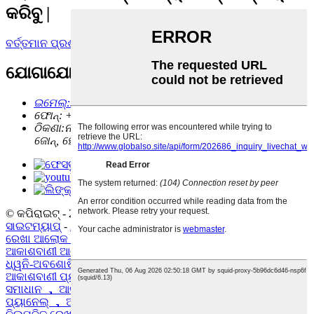
କରିବୁ |
ବର୍ତ୍ତମାନ ପ୍ରଶ୍ନ
ଯୋଗାଯୋଗ |
ଇମେଲ୍:
support@bvinspiration.com
ଫୋନ୍: +
86-28-81480011
ଠିକଣା:
ନମ୍ବର 1 ତିଆନ୍ କ୍ୱିନ୍ ସେଣ୍ଟ୍, ୱୁଶା ଇଣ୍ଡଷ୍ଟ୍ରିଆଲ୍
ଜୋନ୍, ହେଙ୍ଗଲାନ୍ ଟାଉନ୍, ଜୋଙ୍ଗଶାନ୍, ଗୁଆଙ୍ଗଡଙ୍ଗ, ଚୀନ୍
© କପିରାଇଟ୍ - 2010-2024: ସର୍ବସତ୍ତ୍ Res ସଂରକ୍ଷିତ |
ସାଇଟମ୍ୟାପ୍
-
AMP ମୋବାଇଲ୍ |
ରେଖା ଆଲୋକ |
,
ଲୁଭର୍ ସ୍ଲିମ୍ ଲାଇନ୍ ଲାଇଟ୍ |
,
ଆକାଶବାଣୀ ଆଲୋକ 、
ଆକାଶବାଣୀ ଆଲୋକ ପ୍ୟାନେଲ୍ 、 ଆକାଶବାଣୀ ପ୍ୟାନେଲ୍ ଲାଇଟ୍ 、
ଧ୍ୱନି-ଅବଶୋଷିତ ଆଲୋକ 、 ଧ୍ୱନି-ଅବଶୋଷିତ ଆଲୋକ ପ୍ୟାନେଲ୍ |
,
ଆକାଶବାଣୀ ପ୍ୟାନେଲ୍ |
,
ଆକାଶବାଣୀ ଆଲୋକ ou ଆକାଶବିକ ଆଲୋକ
ସମାଧାନ ， ଆକାଶବାଣୀ ପ୍ୟାନେଲ୍ ଲାଇଟ୍ ou ଆକାଶବାଣୀ ଆଲୋକ
ପ୍ୟାନେଲ୍ ， ଆକାଶବାଣୀରେ ଅପ୍ଟିମାଇଜ୍ ଲାଇଟ୍ ପ୍ୟାନେଲ୍ |
,