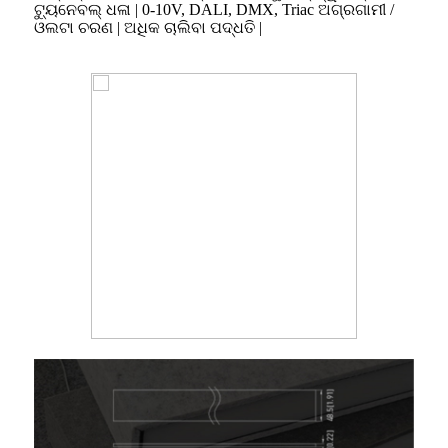
ଟ୍ୟୁନେବଲ୍ ଧଳା | 0-10V, DALI, DMX, Triac ଅଗ୍ରଗାମୀ /
ଓଲଟା ଚରଣ | ଅଧିକ ଚାଲିବା ପଦ୍ଧତି |