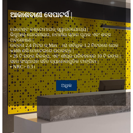
ଆକାଶବାଣୀ ସେପାଟର୍ସ |
ପେଟେଣ୍ଟ କଷ୍ଟୋମାଇଜ୍ ସ୍ୱାଗତଯୋଗ୍ୟ |
ଭିଜୁଆଲ୍ ଗୋପନୀୟତା, ନମନୀୟ ସ୍ଥାନ ପୃଥକ ଏବଂ ଶବ୍ଦ
ଅବଶୋଷଣ |
ଉଚ୍ଚତା 2.4 ମିଟର ଦ୍ Max ାରା ସର୍ବାଧିକ 1.2 ମିଟରରେ ଯେକ
width ଣସି ମୋଟେଇରେ ଉପଲବ୍ଧ |
• 26 ଟି ରଙ୍ଗ ବିକଳ୍ପ, ଏବଂ ଶୀଘ୍ର ପରିବହନରେ 10 ଟି ରଙ୍ଗ |
ସହଜ ସଂସ୍ଥାପନ ସହିତ ଚ୍ୟାନେଲଗୁଡିକ ଟାଙ୍ଗିବା |
• NRC> 0.3।
ଅଧିକ