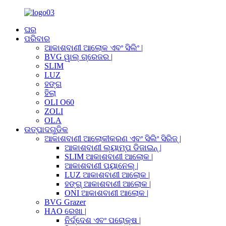
ଘର
ପରିବାର
ଆକାଶବାଣୀ ଆଲୋକ ଏବଂ ସିଲିଂ |
BVG ୱାଲ୍ ଗ୍ରେଜର |
SLIM
LUZ
ହଙ୍ଗ
ହିଲା
OLI O60
ZOLI
OLA
ଉତ୍ପାଦଗୁଡିକ
ଆକାଶବାଣୀ ଆଲୋକୀକରଣ ଏବଂ ସିଲିଂ ସିରିଜ୍ |
ଆକାଶବାଣୀ ଲ୍ୟାମ୍ପ ଡିଜାଇନ୍ |
SLIM ଆକାଶବାଣୀ ଆଲୋକ |
ଆକାଶବାଣୀ ପ୍ୟାନେଲ୍ |
LUZ ଆକାଶବାଣୀ ଆଲୋକ |
ହଙ୍ଗ୍ ଆକାଶବାଣୀ ଆଲୋକ |
ONI ଆକାଶବାଣୀ ଆଲୋକ |
BVG Grazer
HAO ରେଖା |
ନିର୍ଦ୍ଦେଶ ଏବଂ ପରୋକ୍ଷ |