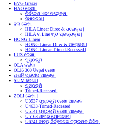
BVG Grazer
HAO ରେଖା |
ନିର୍ଦ୍ଦେଶ ଏବଂ ପରୋକ୍ଷ |
ସିଧାସଳଖ |
ହିଲା ରେଖା
HILA Linear Direc & ପରୋକ୍ଷ |
HILA ର Line ଖ୍ୟ ପ୍ରତ୍ୟକ୍ଷ |
HONG Linear
HONG Linear Direc & ପରୋକ୍ଷ |
HONG Linear Trimed-Recessed |
LUZ ରେଖା |
ପୃଷ୍ଠଭୂମି
OLA ନଇଁବା |
OLI6 360 ଡିଗ୍ରୀ ରେଖା |
ଅଗ୍ନି ପ୍ରଦୀପ ଆଲୋକ |
SLIM ରେଖା |
ପୃଷ୍ଠଭୂମି
Trimed-Recessed |
ZOLI ରେଖା |
U3537 ପୃଷ୍ଠଭୂମି ରେଖା ଆଲୋକ |
U4633-Trimed-Recessed |
U5141 ପୃଷ୍ଠଭୂମି ରେଖା ଆଲୋକ |
U5168 ଶୀଘ୍ର ଯୋଗଦାନ |
U6741 ବାହ୍ୟ ନିର୍ଦ୍ଦେଶକ ଟ୍ରାଇମଡ୍ ରିସିଡ୍ |