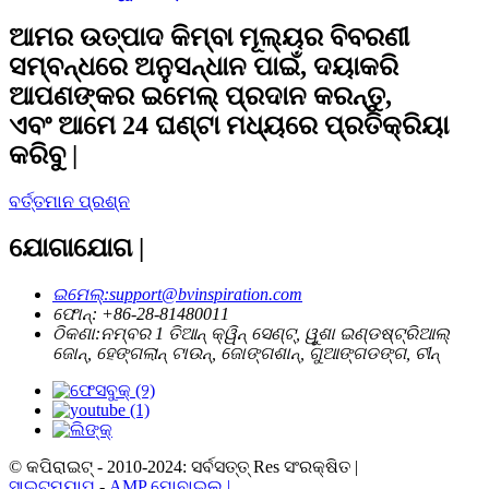
ଆମର ଉତ୍ପାଦ କିମ୍ବା ମୂଲ୍ୟର ବିବରଣୀ
ସମ୍ବନ୍ଧରେ ଅନୁସନ୍ଧାନ ପାଇଁ, ଦୟାକରି
ଆପଣଙ୍କର ଇମେଲ୍ ପ୍ରଦାନ କରନ୍ତୁ,
ଏବଂ ଆମେ 24 ଘଣ୍ଟା ମଧ୍ୟରେ ପ୍ରତିକ୍ରିୟା
କରିବୁ |
ବର୍ତ୍ତମାନ ପ୍ରଶ୍ନ
ଯୋଗାଯୋଗ |
ଇମେଲ୍:
support@bvinspiration.com
ଫୋନ୍: +
86-28-81480011
ଠିକଣା:
ନମ୍ବର 1 ତିଆନ୍ କ୍ୱିନ୍ ସେଣ୍ଟ୍, ୱୁଶା ଇଣ୍ଡଷ୍ଟ୍ରିଆଲ୍
ଜୋନ୍, ହେଙ୍ଗଲାନ୍ ଟାଉନ୍, ଜୋଙ୍ଗଶାନ୍, ଗୁଆଙ୍ଗଡଙ୍ଗ, ଚୀନ୍
© କପିରାଇଟ୍ - 2010-2024: ସର୍ବସତ୍ତ୍ Res ସଂରକ୍ଷିତ |
ସାଇଟମ୍ୟାପ୍
-
AMP ମୋବାଇଲ୍ |