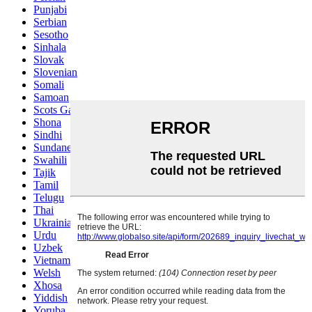
Punjabi
Serbian
Sesotho
Sinhala
Slovak
Slovenian
Somali
Samoan
Scots Gaelic
Shona
Sindhi
Sundanese
Swahili
Tajik
Tamil
Telugu
Thai
Ukrainian
Urdu
Uzbek
Vietnamese
Welsh
Xhosa
Yiddish
Yoruba