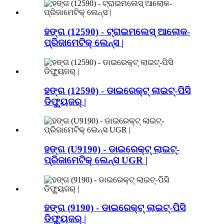
ହଙ୍ଗ (12590) - ଟ୍ରାଇମଲେସ୍ ଆଲୋକ-
ପ୍ରିଜାମେଟିକ୍ ଲେନ୍ସ |
ହଙ୍ଗ (12590) - ଡାଇରେକ୍ଟ୍ ଲାଇଟ୍-ପିସି
ଡିଫ୍ୟୁଜର୍ |
ହଙ୍ଗ (U9190) - ଡାଇରେକ୍ଟ୍ ଲାଇଟ୍-
ପ୍ରିଜାମେଟିକ୍ ଲେନ୍ସ UGR |
ହଙ୍ଗ (9190) - ଡାଇରେକ୍ଟ୍ ଲାଇଟ୍-ପିସି
ଡିଫ୍ୟୁଜର୍ |