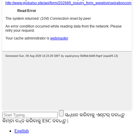
ସନ୍ଧାନ କରିବାକୁ ଏଣ୍ଟର୍ ଦବାନ୍ତୁ
କିମ୍ବା ବନ୍ଦ କରିବାକୁ ESC ଦବାନ୍ତୁ |
English