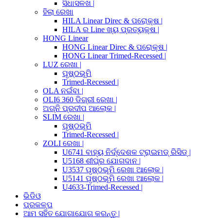
ସିଧାସଳଖ |
ହିଲା ରେଖା
HILA Linear Direc & ପରୋକ୍ଷ |
HILA ର Line ଖ୍ୟ ପ୍ରତ୍ୟକ୍ଷ |
HONG Linear
HONG Linear Direc & ପରୋକ୍ଷ |
HONG Linear Trimed-Recessed |
LUZ ରେଖା |
ପୃଷ୍ଠଭୂମି
Trimed-Recessed |
OLA ନଇଁବା |
OLI6 360 ଡିଗ୍ରୀ ରେଖା |
ଅଗ୍ନି ପ୍ରଦୀପ ଆଲୋକ |
SLIM ରେଖା |
ପୃଷ୍ଠଭୂମି
Trimed-Recessed |
ZOLI ରେଖା |
U6741 ବାହ୍ୟ ନିର୍ଦ୍ଦେଶକ ଟ୍ରାଇମଡ୍ ରିସିଡ୍ |
U5168 ଶୀଘ୍ର ଯୋଗଦାନ |
U3537 ପୃଷ୍ଠଭୂମି ରେଖା ଆଲୋକ |
U5141 ପୃଷ୍ଠଭୂମି ରେଖା ଆଲୋକ |
U4633-Trimed-Recessed |
ଭିଡିଓ
ପ୍ରକଳ୍ପ
ଆମ ସହିତ ଯୋଗାଯୋଗ କରନ୍ତୁ |