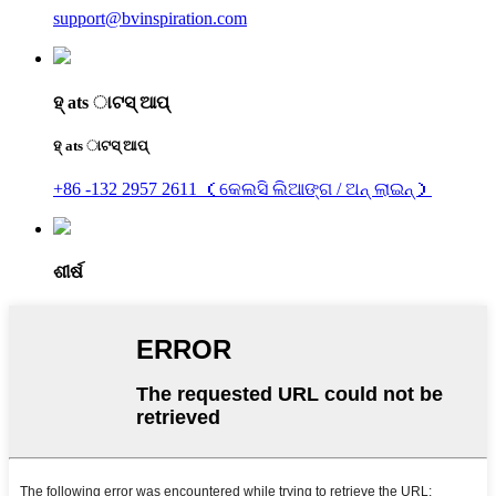
support@bvinspiration.com
ହ୍ ats ାଟସ୍ ଆପ୍
ହ୍ ats ାଟସ୍ ଆପ୍
+86 -132 2957 2611 （କେଲସି ଲିଆଙ୍ଗ / ଅନ୍ ଲାଇନ୍）
ଶୀର୍ଷ