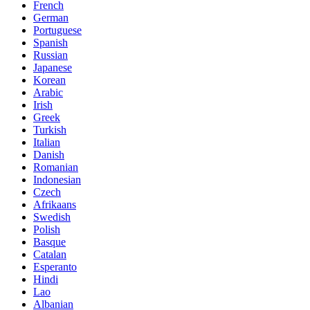
French
German
Portuguese
Spanish
Russian
Japanese
Korean
Arabic
Irish
Greek
Turkish
Italian
Danish
Romanian
Indonesian
Czech
Afrikaans
Swedish
Polish
Basque
Catalan
Esperanto
Hindi
Lao
Albanian