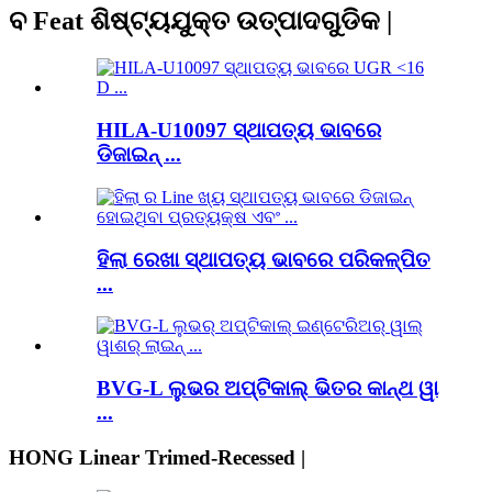
ବ Feat ଶିଷ୍ଟ୍ୟଯୁକ୍ତ ଉତ୍ପାଦଗୁଡିକ |
HILA-U10097 ସ୍ଥାପତ୍ୟ ଭାବରେ
ଡିଜାଇନ୍ ...
ହିଲା ରେଖା ସ୍ଥାପତ୍ୟ ଭାବରେ ପରିକଳ୍ପିତ
...
BVG-L ଲୁଭର ଅପ୍ଟିକାଲ୍ ଭିତର କାନ୍ଥ ୱା
...
HONG Linear Trimed-Recessed |