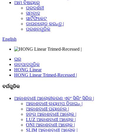
ଆମ ବିଷୟରେ
ପ୍ରଦର୍ଶନୀ
ସମ୍ବାଦ
ସାର୍ଟିଫିକେଟ୍
ଡାଉନଲୋଡ୍ କରନ୍ତୁ |
ପ୍ରଶ୍ନଗୁଡିକ
English
ଘର
ଉତ୍ପାଦଗୁଡିକ
HONG Linear
HONG Linear Trimed-Recessed |
ବର୍ଗଗୁଡିକ
ଆକାଶବାଣୀ ଆଲୋକୀକରଣ ଏବଂ ସିଲିଂ ସିରିଜ୍ |
ଆକାଶବାଣୀ ଲ୍ୟାମ୍ପ ଡିଜାଇନ୍ |
ଆକାଶବାଣୀ ପ୍ୟାନେଲ୍ |
ହଙ୍ଗ୍ ଆକାଶବାଣୀ ଆଲୋକ |
LUZ ଆକାଶବାଣୀ ଆଲୋକ |
ONI ଆକାଶବାଣୀ ଆଲୋକ |
SLIM ଆକାଶବାଣୀ ଆଲୋକ |